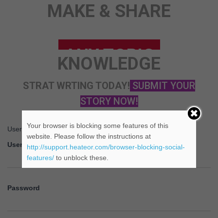
MAKE & SHARE
STORY
KNOWLEDGE
ANY TOPIC
SCIENCE
STRAT WRTING TODAY!
SUBMIT YOUR
STORY NOW!
Your browser is blocking some features of this
Username or Email Address
website. Please follow the instructions at
Username
http://support.heateor.com/browser-blocking-social-
features/
to unblock these.
Password