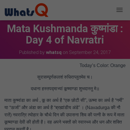
T
O
Mata Kushmanda कुष्मांडा :
G
G
Day 4 of Navratri
L
E
N
Published by
whatsq
on
September 24, 2017
A
V
I
Today’s Color: Orange
G
A
सुरासम्पूर्णकलशं रुधिराप्लुतमेव च।
T
I
दधाना हस्तपद्माभ्यां कूष्माण्डा शुभदास्तु मे॥
O
N
माता कुष्मांडा का अर्थ , कू का अर्थ है “एक छोटी सी”, ऊष्मा का अर्थ है “गर्मी”
या “ऊर्जा” और अंडा का अर्थ है “ब्रह्मांडीय अंडे” । (Navadurga की नौ
रातें) नवरात्रि त्योहार के चौथे दिन की उपासना शिव की पत्नी के रूप में माता
कूष्माण्डा देवी की होती है। वह अपने भक्तों को स्वास्थ्य और धन और शक्ति
प्रदान करतीं है।